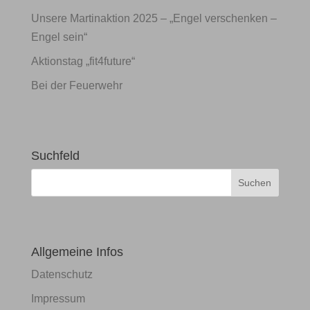
Unsere Martinaktion 2025 – „Engel verschenken –
Engel sein“
Aktionstag „fit4future“
Bei der Feuerwehr
Suchfeld
Allgemeine Infos
Datenschutz
Impressum